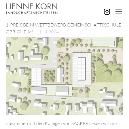
1. PREIS BEIM WETTBEWERB GEMEINSCHAFTSSCHULE
AKTUELLES
OBRIGHEIM!
11.11.2024
ALLE PROJEKTE
GÄRTEN GRÜNANLAGEN
PLÄTZE STRASSEN
KINDER SENIOREN
SPORT FREIZEIT
VERWALTUNG GEWERBE
BILDUNG FORSCHUNG
STÄDTEBAU KONZEPTE
WETTBEWERBE
KONTAKT
Zusammen mit den Kollegen von SACKER freuen wir uns