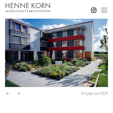
AKTUELLES
ALLE PROJEKTE
GÄRTEN GRÜNANLAGEN
PLÄTZE STRASSEN
KINDER SENIOREN
SPORT FREIZEIT
VERWALTUNG GEWERBE
BILDUNG FORSCHUNG
STÄDTEBAU KONZEPTE
Projekt als PDF
WETTBEWERBE
KONTAKT