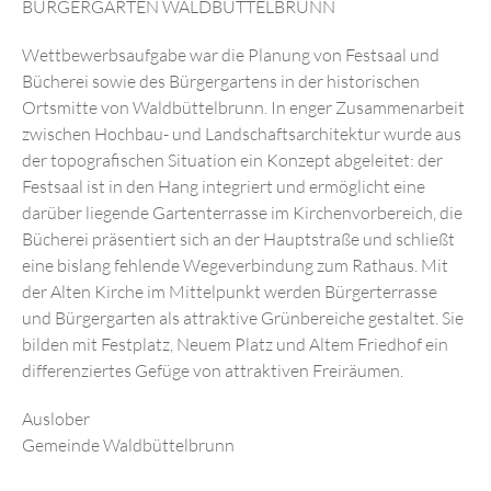
IMPRESSUM
BÜRGERGARTEN WALDBÜTTELBRUNN
DATENSCHUTZ
Wettbewerbsaufgabe war die Planung von Festsaal und
Bücherei sowie des Bürgergartens in der historischen
Ortsmitte von Waldbüttelbrunn. In enger Zusammenarbeit
zwischen Hochbau- und Landschaftsarchitektur wurde aus
der topografischen Situation ein Konzept abgeleitet: der
Festsaal ist in den Hang integriert und ermöglicht eine
darüber liegende Gartenterrasse im Kirchenvorbereich, die
Bücherei präsentiert sich an der Hauptstraße und schließt
eine bislang fehlende Wegeverbindung zum Rathaus. Mit
der Alten Kirche im Mittelpunkt werden Bürgerterrasse
und Bürgergarten als attraktive Grünbereiche gestaltet. Sie
bilden mit Festplatz, Neuem Platz und Altem Friedhof ein
differenziertes Gefüge von attraktiven Freiräumen.
Auslober
Gemeinde Waldbüttelbrunn