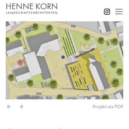
AKTUELLES
ALLE PROJEKTE
GÄRTEN GRÜNANLAGEN
PLÄTZE STRASSEN
KINDER SENIOREN
SPORT FREIZEIT
VERWALTUNG GEWERBE
BILDUNG FORSCHUNG
STÄDTEBAU KONZEPTE
Projekt als PDF
WETTBEWERBE
KONTAKT