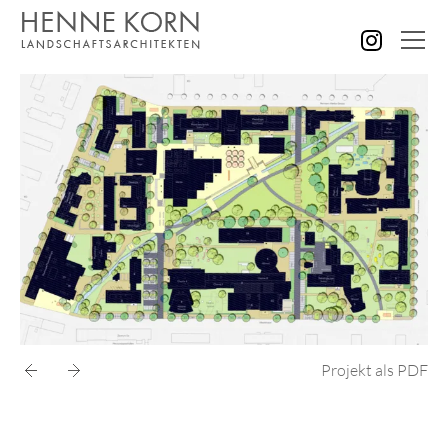
AKTUELLES
ALLE PROJEKTE
GÄRTEN GRÜNANLAGEN
PLÄTZE STRASSEN
KINDER SENIOREN
SPORT FREIZEIT
VERWALTUNG GEWERBE
BILDUNG FORSCHUNG
STÄDTEBAU KONZEPTE
Projekt als PDF
WETTBEWERBE
KONTAKT