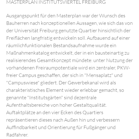
IMPRESSUM
MASTERPLAN INSTITUTSVIERTEL FREIBURG
DATENSCHUTZ
Ausgangspunkt für den Masterplan war der Wunsch des
Bauherren nach konzeptionellen Aussagen, wie sich das von
der Universität Freiburg genutzte Quartier hinsichtlich der
Freiflächen langfristig entwickeln soll. Aufbauend auf einer
räumlichfunktionalen Bestandsaufnahme wurde ein
Maßnahmenkatalog entwickelt, der in ein bausteinartig zu
realisierendes Gesamtkonzept mündete: unter Nutzung der
vorhandenen Freiraumpotentiale wird ein zentraler, PKW-
freier Campus geschaffen, der sich in "Mensaplatz" und
"Campuswiese" gliedert. Der Gewerbekanal wird als
charakteristisches Element wieder erlebbar gemacht, so
genannte "Institutsgärten" sind dezentrale
Aufenthaltsbereiche von hoher Gestaltqualität.
Auftaktplätze an den vier Ecken des Quartiers
repräsentieren dieses nach Außen hin und verbessern
Auffindbarkeit und Orientierung für Fußgänger und
Radfahrer.