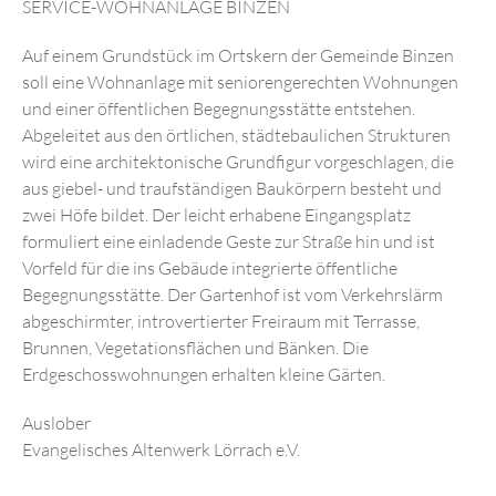
IMPRESSUM
SERVICE-WOHNANLAGE BINZEN
DATENSCHUTZ
Auf einem Grundstück im Ortskern der Gemeinde Binzen
soll eine Wohnanlage mit seniorengerechten Wohnungen
und einer öffentlichen Begegnungsstätte entstehen.
Abgeleitet aus den örtlichen, städtebaulichen Strukturen
wird eine architektonische Grundfigur vorgeschlagen, die
aus giebel- und traufständigen Baukörpern besteht und
zwei Höfe bildet. Der leicht erhabene Eingangsplatz
formuliert eine einladende Geste zur Straße hin und ist
Vorfeld für die ins Gebäude integrierte öffentliche
Begegnungsstätte. Der Gartenhof ist vom Verkehrslärm
abgeschirmter, introvertierter Freiraum mit Terrasse,
Brunnen, Vegetationsflächen und Bänken. Die
Erdgeschosswohnungen erhalten kleine Gärten.
Auslober
Evangelisches Altenwerk Lörrach e.V.