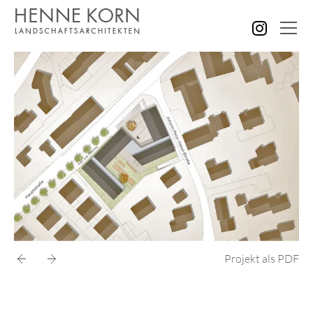
AKTUELLES
ALLE PROJEKTE
GÄRTEN GRÜNANLAGEN
PLÄTZE STRASSEN
KINDER SENIOREN
SPORT FREIZEIT
VERWALTUNG GEWERBE
BILDUNG FORSCHUNG
STÄDTEBAU KONZEPTE
Projekt als PDF
WETTBEWERBE
KONTAKT